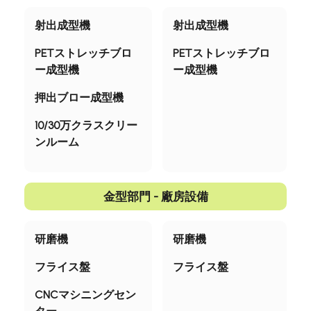
品質管理政策
射出成型機
射出成型機
出荷方法
PETストレッチブロ
PETストレッチブロ
ー成型機
ー成型機
尊敬するお客様
押出ブロー成型機
使用用途
10/30万クラスクリー
持続可能な経営
ンルーム
ニュース
会社簡介
金型部門 - 廠房設備
コンタクト
研磨機
研磨機
フライス盤
フライス盤
繁體中文
English
日文
CNCマシニングセン