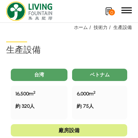
0
ホーム
技術力
生產設備
検索
生產設備
製品紹介
特許技術
台湾
ベトナム
再生資源製品
2
2
16,500m
6,000m
技術力
約 320人
約 75人
研究開発および製造
生產設備
廠房設備