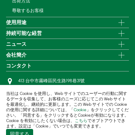
出荷方法
尊敬するお客様
使用用途
持続可能な経営
ニュース
会社簡介
コンタクト
413 台中市霧峰區民生路198巷31號
+886-4-2331-8822
当社は Cookie を使用し、Web サイトでのユーザーの行動に関す
+886-4-2331-9922
るデータを収集して、お客様のニーズに応じてこの Web サイト
を最適化し、継続的に更新します。この Web サイトでの Cookie
sales@living1991.com.tw
の使用に関する詳細については、「
Cookie
」をクリックしてくだ
さい。「同意する」をクリックするとCookieが有効になります。
Cookie を有効にしたくない場合は、
こちら
でオプトアウトでき
ます。設定は「Cookie」でいつでも変更できます。
同意する