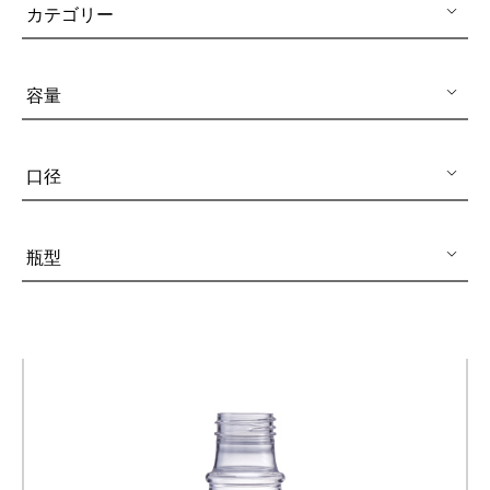
エアレスボトル/クリーム容器/ソープボックス
カテゴリー
ミストスプレー、ミニボトル、ロールオンボトル
容量
ポンプヘッド
PCR PETプリフォーム
口径
特許技術
再生資源製品
瓶型
技術力
使用用途
持続可能な経営
ニュース