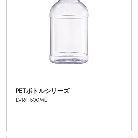
会社簡介
コンタクト
繁體中文
English
日文
PETボトルシリーズ
LV161-500ML