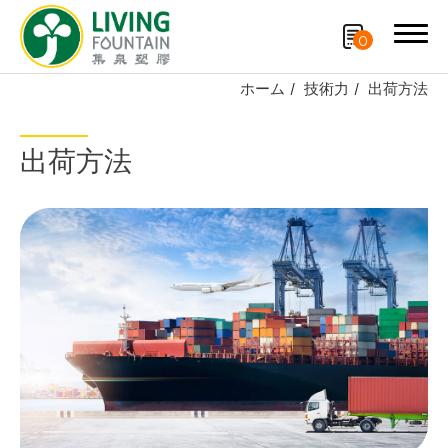
0
ホーム
技術力
出荷方法
検索
出荷方法
製品紹介
特許技術
再生資源製品
技術力
研究開発および製造
生產設備