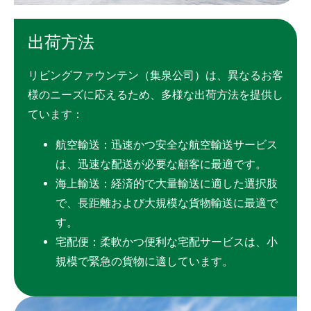
品質管理政策
出荷方法
出荷方法
尊敬するお客様
リビングファウンテン（集泉公司）は、異なるお客
様のニーズに応えるため、多様な出荷方法を提供し
使用用途
ています：
持続可能な経営
航空輸送：迅速かつ安全な航空輸送サービス
は、迅速な配送が必要な顧客に最適です。
ニュース
海上輸送：経済的で大量輸送に適した選択肢
会社簡介
で、長距離および大規模な貨物輸送に最適で
す。
コンタクト
宅配便：柔軟かつ便利な宅配サービスは、小
規模で緊急の貨物に適しています。
繁體中文
English
日文