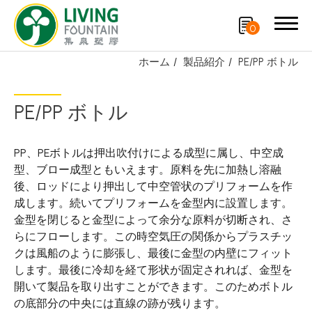
0
ホーム
製品紹介
PE/PP ボトル
検索
PE/PP ボトル
製品紹介
PP、PEボトルは押出吹付けによる成型に属し、中空成
厳選商品
型、ブロー成型ともいえます。原料を先に加熱し溶融
後、ロッドにより押出して中空管状のプリフォームを作
PCR PET ボトル
成します。続いてプリフォームを金型内に設置します。
金型を閉じると金型によって余分な原料が切断され、さ
PE/PP ボトル
らにフローします。この時空気圧の関係からプラスチッ
クは風船のように膨張し、最後に金型の内壁にフィット
キャップ
します。最後に冷却を経て形状が固定されれば、金型を
開いて製品を取り出すことができます。このためボトル
スプレーノズル
の底部分の中央には直線の跡が残ります。