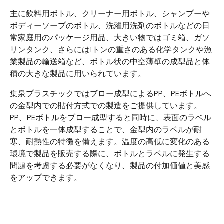
エアレスボトル/クリーム容器/ソープボックス
主に飲料用ボトル、クリーナー用ボトル、シャンプーや
ボディーソープのボトル、洗濯用洗剤のボトルなどの日
ミストスプレー、ミニボトル、ロールオンボトル
常家庭用のパッケージ用品、大きい物ではゴミ箱、ガソ
ポンプヘッド
リンタンク、さらには1トンの重さのある化学タンクや漁
業製品の輸送箱など、ボトル状の中空薄壁の成型品と体
PCR PETプリフォーム
積の大きな製品に用いられています。
特許技術
集泉プラスチックではブロー成型によるPP、PEボトルへ
の金型内での貼付方式での製造をご提供しています。
再生資源製品
PP、PEボトルをブロー成型すると同時に、表面のラベル
とボトルを一体成型することで、金型内のラベルが耐
技術力
寒、耐熱性の特徴を備えます。温度の高低に変化のある
環境で製品を販売する際に、ボトルとラベルに発生する
使用用途
問題を考慮する必要がなくなり、製品の付加価値と美感
をアップできます。
持続可能な経営
ニュース