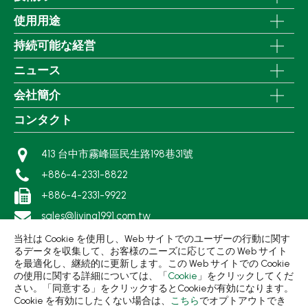
使用用途
持続可能な経営
ニュース
会社簡介
コンタクト
413 台中市霧峰區民生路198巷31號
+886-4-2331-8822
+886-4-2331-9922
sales@living1991.com.tw
当社は Cookie を使用し、Web サイトでのユーザーの行動に関す
るデータを収集して、お客様のニーズに応じてこの Web サイト
を最適化し、継続的に更新します。この Web サイトでの Cookie
の使用に関する詳細については、「
Cookie
」をクリックしてくだ
さい。「同意する」をクリックするとCookieが有効になります。
© 2026 集泉塑膠工業股份有限公司.
Cookie を有効にしたくない場合は、
こちら
でオプトアウトでき
プライバシーポリシー
利用規約