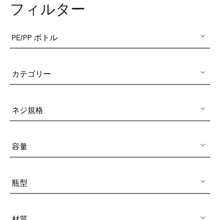
会社簡介
フィルター
コンタクト
PE/PP ボトル
繁體中文
English
日文
カテゴリー
ネジ規格
容量
瓶型
材質