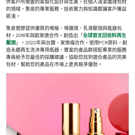
供客戶所需要的客製化設計與生產，在個人清潔護理包材
生技藥包材
的領域，集泉的專業服務、技術實力與知識都讓客戶獲益
匪淺。
食品包材
集泉塑膠提供優質的噴槍、噴霧頭、乳液壓頭與瓶器包
居家清潔
材，2018年與歐萊德合作，創造出「
全球首支回收料再生
壓頭
」，2022年與台鹽、家樂福合作，使用PCR原料，創
工業用途
造永續再生洗沐專用瓶器，豐富的產品群搭配專業的服務
專員給予您最佳的採購建議，協助您找到適合產品的完美
循環經濟
包材，幫助您的產品在市場上更具競爭優勢。
永續發展
新聞中心
關於集泉
聯絡我們
繁體中文
English
日文