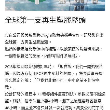
應用領域
永續發展
全球第一支再生塑膠壓頭
新聞中心
集泉公司與美妝品牌O’right歐萊德攜手合作，研發製造出
關於集泉
全球第一支再生塑膠壓頭。
聯絡我們
壓頭的構造遠比想像中的複雜，以歐萊德的洗髮精來說，
一個看似普通的壓頭，內部零組件多達11個。
繁體中文
English
日文
2016年接到歐萊德的訂單時，「坦白說，我們一開始很苦
惱，因為沒有使用PCR再生塑料的經驗，」集泉董事長詹
景忠篤定的說：「但我們非做不可，中小企業不能怕挑
戰。」
設計研發的過程中，11種零組件反覆測試，參數必須不斷調
整。測試一個零件至少要4小時，測了之後還要靜置觀察
48小時，而且並不會只測試一次就成功。集泉公司花了將