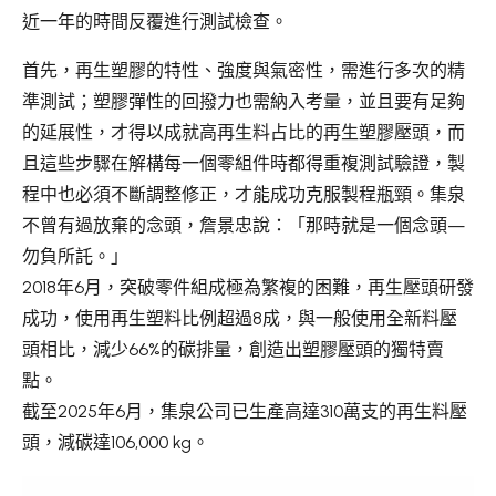
近一年的時間反覆進行測試檢查。
首先，再生塑膠的特性、強度與氣密性，需進行多次的精
準測試；塑膠彈性的回撥力也需納入考量，並且要有足夠
的延展性，才得以成就高再生料占比的再生塑膠壓頭，而
且這些步驟在解構每一個零組件時都得重複測試驗證，製
程中也必須不斷調整修正，才能成功克服製程瓶頸。集泉
不曾有過放棄的念頭，詹景忠說：「那時就是一個念頭—
勿負所託。」
2018年6月，突破零件組成極為繁複的困難，再生壓頭研發
成功，使用再生塑料比例超過8成，與一般使用全新料壓
頭相比，減少66%的碳排量，創造出塑膠壓頭的獨特賣
點。
截至2025年6月，集泉公司已生產高達310萬支的再生料壓
頭，減碳達106,000 kg。