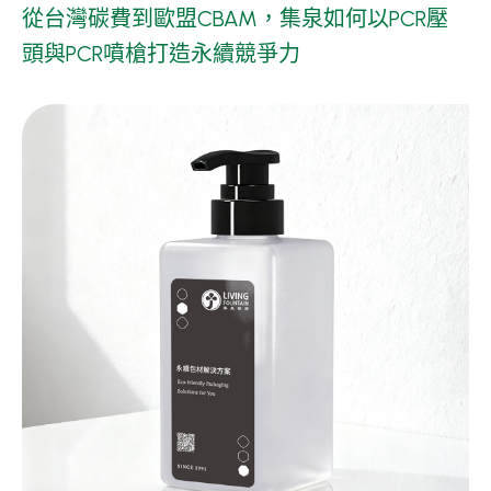
從台灣碳費到歐盟CBAM，集泉如何以PCR壓
新聞中心
頭與PCR噴槍打造永續競爭力
展覽活動
媒體露出
新知分享
現貨促銷
關於集泉
聯絡我們
繁體中文
English
日文