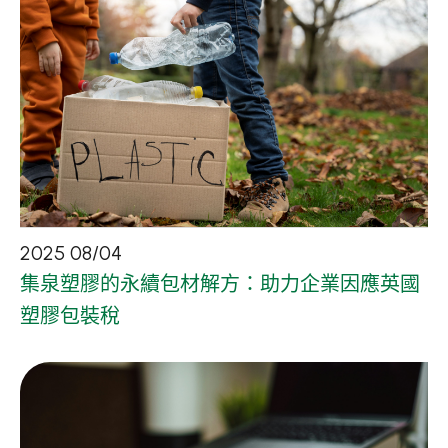
2025
08
/
04
集泉塑膠的永續包材解方：助力企業因應英國
塑膠包裝稅