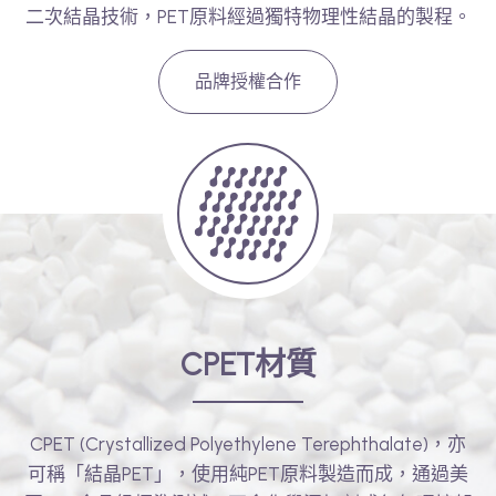
二次結晶技術，PET原料經過獨特物理性結晶的製程。
新聞中心
關於集泉
品牌授權合作
聯絡我們
繁體中文
English
日文
CPET材質
CPET (Crystallized Polyethylene Terephthalate)，亦
可稱「結晶PET」，使用純PET原料製造而成，通過美