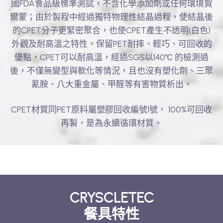
國FDA食品級標準測試，不含化學添加劑或任何環境賀
爾蒙；由於製程中經過獨特物理性結晶過程，使結晶後
的CPET分子更緊密聚合，也使CPET產生不透明(白色)
外觀及耐高溫之特性。保留PET耐摔、輕巧、可回收的
優點，CPET可以耐高溫，經過SGS以140℃ 的檢測過
後，不僅無變型與軟化等情況，且也沒有塑化劑、三聚
氰胺、八大重金屬、甲醛等有害物質析出。
CPET材質同PET原料屬塑膠回收編號1號， 100%可回收
再製，是為永續循環材質。
CRYSCLETEC
餐具特性