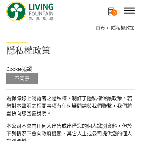
0
首頁
隱私權政策
搜尋
隱私權政策
產品分類
Cookie追蹤
專利技術品牌
不同意
再生塑膠產品
為保障線上瀏覽者之隱私權，制訂了隱私權保護政策。若
OEM/ODM服務
您對本聲明之相關事項有任何疑問請與我們聯繫，我們將
盡快向您回覆說明。
應用領域
本公司不會向任何人出售或出借您的個人識別資料，但於
永續發展
下列情況下會向政府機關、其它人士或公司提供您的個人