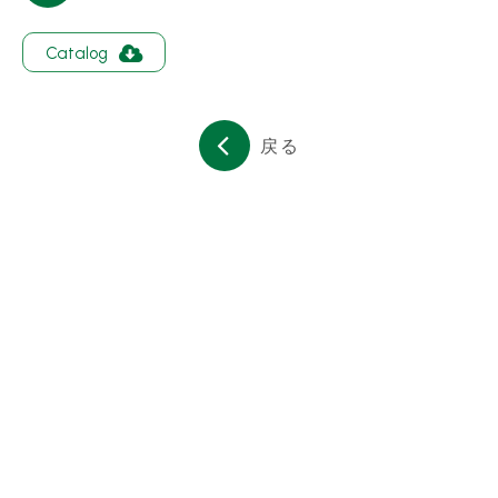
会社簡介
Catalog
コンタクト
繁體中文
English
日文
戻る