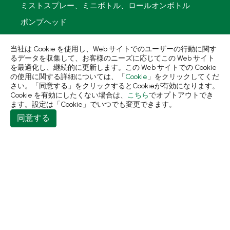
ミストスプレー、ミニボトル、ロールオンボトル
ポンプヘッド
PCR PETプリフォーム
当社は Cookie を使用し、Web サイトでのユーザーの行動に関す
再生資源製品
るデータを収集して、お客様のニーズに応じてこの Web サイト
を最適化し、継続的に更新します。この Web サイトでの Cookie
技術力
の使用に関する詳細については、「
Cookie
」をクリックしてくだ
さい。「同意する」をクリックするとCookieが有効になります。
使用用途
Cookie を有効にしたくない場合は、
こちら
でオプトアウトでき
ます。設定は「Cookie」でいつでも変更できます。
持続可能な経営
同意する
ニュース
会社簡介
コンタクト
413 台中市霧峰區民生路198巷31號
+886-4-2331-8822
+886-4-2331-9922