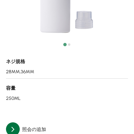
エアレスボトル/クリーム容器/ソープボックス
ミストスプレー、ミニボトル、ロールオンボトル
ポンプヘッド
PCR PETプリフォーム
特許技術
ネジ規格
再生資源製品
28MM,36MM
技術力
容量
使用用途
250ML
持続可能な経営
ニュース
照会の追加