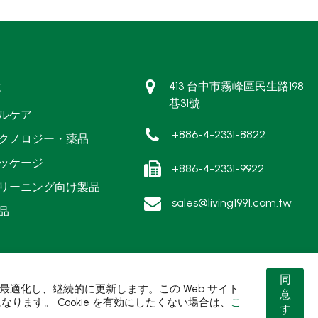
途
413 台中市霧峰區民生路198
巷31號
ルケア
+886-4-2331-8822
クノロジー・薬品
ッケージ
+886-4-2331-9922
リーニング向け製品
sales@living1991.com.tw
品
同
を最適化し、継続的に更新します。この Web サイト
意
ります。 Cookie を有効にしたくない場合は、
こ
す