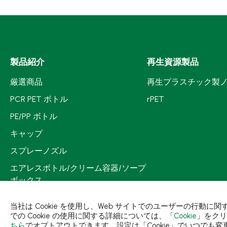
製品紹介
再生資源製品
厳選商品
再生プラスチック製
PCR PET ボトル
rPET
PE/PP ボトル
キャップ
スプレーノズル
エアレスボトル/クリーム容器/ソープ
ボックス
ミストスプレー、ミニボトル、ロー
当社は Cookie を使用し、Web サイトでのユーザーの行動
ルオンボトル
での Cookie の使用に関する詳細については、「
Cookie
」をクリ
ちら
でオプトアウトできます。設定は「Cookie」でいつでも変
ポンプヘッド