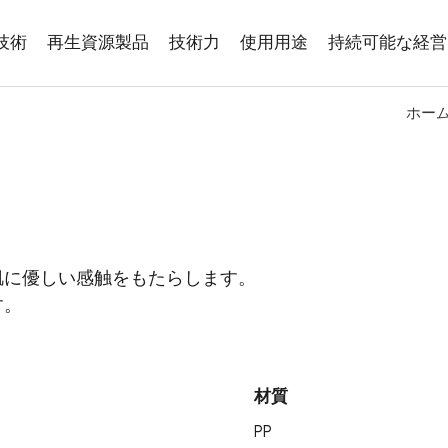
技術
再生資源製品
技術力
使用用途
持続可能な経営
ホー
肌に優しい感触をもたらします。
す。
材質
PP