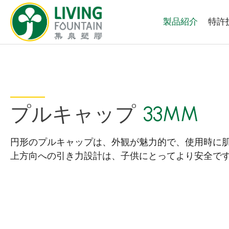
製品紹介
特許
プルキャップ
33MM
製品紹介
円形のプルキャップは、外観が魅力的で、使用時に
厳選商品
上方向への引き力設計は、子供にとってより安全で
PCR PET ボトル
PE/PP ボトル
キャップ