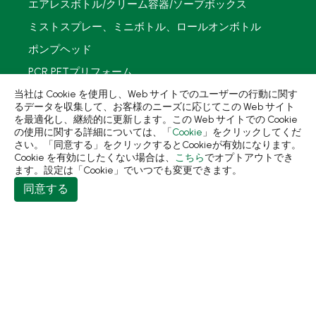
エアレスボトル/クリーム容器/ソープボックス
ミストスプレー、ミニボトル、ロールオンボトル
ポンプヘッド
PCR PETプリフォーム
当社は Cookie を使用し、Web サイトでのユーザーの行動に関す
再生資源製品
るデータを収集して、お客様のニーズに応じてこの Web サイト
を最適化し、継続的に更新します。この Web サイトでの Cookie
技術力
の使用に関する詳細については、「
Cookie
」をクリックしてくだ
さい。「同意する」をクリックするとCookieが有効になります。
使用用途
Cookie を有効にしたくない場合は、
こちら
でオプトアウトでき
ます。設定は「Cookie」でいつでも変更できます。
持続可能な経営
同意する
ニュース
会社簡介
コンタクト
413 台中市霧峰區民生路198巷31號
+886-4-2331-8822