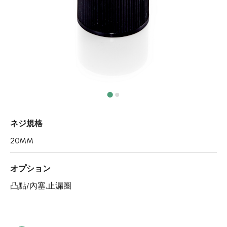
エアレスボトル/クリーム容器/ソープボックス
ミストスプレー、ミニボトル、ロールオンボトル
ポンプヘッド
PCR PETプリフォーム
特許技術
再生資源製品
ネジ規格
技術力
20MM
使用用途
オプション
凸點/內塞,止漏圈
持続可能な経営
ニュース