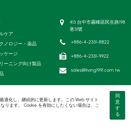
途
413 台中市霧峰區民生路198
巷31號
ルケア
+886-4-2331-8822
クノロジー・薬品
ッケージ
+886-4-2331-9922
リーニング向け製品
sales@living1991.com.tw
品
同
を最適化し、継続的に更新します。この Web サイト
意
ります。 Cookie を有効にしたくない場合は、
こ
す
る