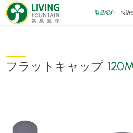
製品紹介
特許
フラットキャップ
120
製品紹介
厳選商品
PCR PET ボトル
PE/PP ボトル
キャップ