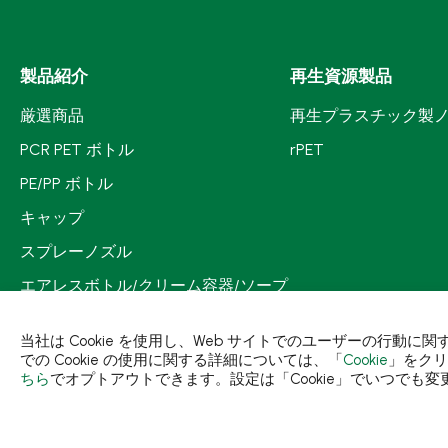
製品紹介
再生資源製品
厳選商品
再生プラスチック製
PCR PET ボトル
rPET
PE/PP ボトル
キャップ
スプレーノズル
エアレスボトル/クリーム容器/ソープ
ボックス
当社は Cookie を使用し、Web サイトでのユーザーの行動
ミストスプレー、ミニボトル、ロー
での Cookie の使用に関する詳細については、「
Cookie
」をクリ
ルオンボトル
ちら
でオプトアウトできます。設定は「Cookie」でいつでも変
ポンプヘッド
PCR PETプリフォーム