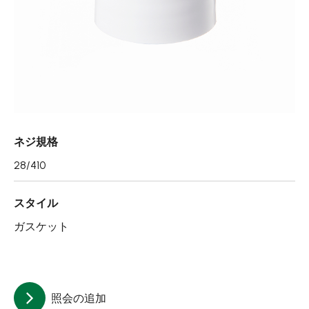
エアレスボトル/クリーム容器/ソープボックス
ミストスプレー、ミニボトル、ロールオンボトル
ポンプヘッド
PCR PETプリフォーム
特許技術
ネジ規格
再生資源製品
28/410
技術力
スタイル
使用用途
ガスケット
持続可能な経営
ニュース
照会の追加