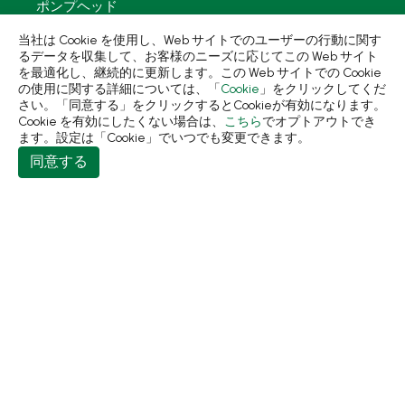
ポンプヘッド
PCR PETプリフォーム
当社は Cookie を使用し、Web サイトでのユーザーの行動に関す
るデータを収集して、お客様のニーズに応じてこの Web サイト
再生資源製品
を最適化し、継続的に更新します。この Web サイトでの Cookie
の使用に関する詳細については、「
Cookie
」をクリックしてくだ
技術力
さい。「同意する」をクリックするとCookieが有効になります。
Cookie を有効にしたくない場合は、
こちら
でオプトアウトでき
使用用途
ます。設定は「Cookie」でいつでも変更できます。
同意する
持続可能な経営
ニュース
会社簡介
コンタクト
413 台中市霧峰區民生路198巷31號
+886-4-2331-8822
+886-4-2331-9922
sales@living1991.com.tw