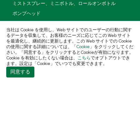
ミストスプレー、ミニボトル、ロールオンボトル
ポンプヘッド
PCR PETプリフォーム
当社は Cookie を使用し、Web サイトでのユーザーの行動に関す
再生資源製品
るデータを収集して、お客様のニーズに応じてこの Web サイト
を最適化し、継続的に更新します。この Web サイトでの Cookie
技術力
の使用に関する詳細については、「
Cookie
」をクリックしてくだ
さい。「同意する」をクリックするとCookieが有効になります。
使用用途
Cookie を有効にしたくない場合は、
こちら
でオプトアウトでき
ます。設定は「Cookie」でいつでも変更できます。
持続可能な経営
同意する
ニュース
会社簡介
コンタクト
413 台中市霧峰區民生路198巷31號
+886-4-2331-8822
+886-4-2331-9922