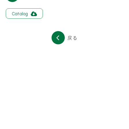
会社簡介
Catalog
コンタクト
繁體中文
English
日文
戻る