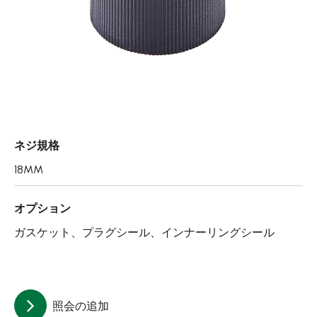
エアレスボトル/クリーム容器/ソープボックス
ミストスプレー、ミニボトル、ロールオンボトル
ポンプヘッド
PCR PETプリフォーム
特許技術
ネジ規格
再生資源製品
18MM
技術力
オプション
使用用途
ガスケット、プラグシール、インナーリングシール
持続可能な経営
ニュース
照会の追加