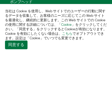
ポンプヘッド
PCR PETプリフォーム
当社は Cookie を使用し、Web サイトでのユーザーの行動に関す
るデータを収集して、お客様のニーズに応じてこの Web サイト
再生資源製品
を最適化し、継続的に更新します。この Web サイトでの Cookie
の使用に関する詳細については、「
Cookie
」をクリックしてくだ
技術力
さい。「同意する」をクリックするとCookieが有効になります。
Cookie を有効にしたくない場合は、
こちら
でオプトアウトでき
使用用途
ます。設定は「Cookie」でいつでも変更できます。
同意する
持続可能な経営
ニュース
会社簡介
コンタクト
413 台中市霧峰區民生路198巷31號
+886-4-2331-8822
+886-4-2331-9922
sales@living1991.com.tw