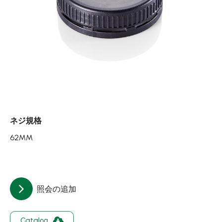
エアレスボトル/クリーム容器/ソープボックス
ミストスプレー、ミニボトル、ロールオンボトル
ポンプヘッド
PCR PETプリフォーム
特許技術
再生資源製品
ネジ規格
技術力
62MM
使用用途
持続可能な経営
照会の追加
ニュース
Catalog