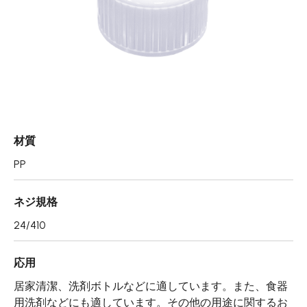
エアレスボトル/クリーム容器/ソープボックス
ミストスプレー、ミニボトル、ロールオンボトル
ポンプヘッド
PCR PETプリフォーム
特許技術
材質
再生資源製品
PP
技術力
ネジ規格
使用用途
24/410
持続可能な経営
応用
ニュース
居家清潔、洗剤ボトルなどに適しています。また、食器
用洗剤などにも適しています。その他の用途に関するお