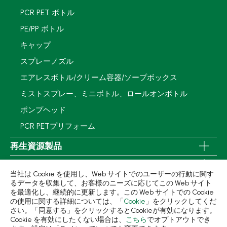
PCR PET ボトル
PE/PP ボトル
キャップ
スプレーノズル
エアレスボトル/クリーム容器/ソープボックス
ミストスプレー、ミニボトル、ロールオンボトル
ポンプヘッド
PCR PETプリフォーム
再生資源製品
技術力
当社は Cookie を使用し、Web サイトでのユーザーの行動に関す
使用用途
るデータを収集して、お客様のニーズに応じてこの Web サイト
を最適化し、継続的に更新します。この Web サイトでの Cookie
持続可能な経営
の使用に関する詳細については、「
Cookie
」をクリックしてくだ
さい。「同意する」をクリックするとCookieが有効になります。
ニュース
Cookie を有効にしたくない場合は、
こちら
でオプトアウトでき