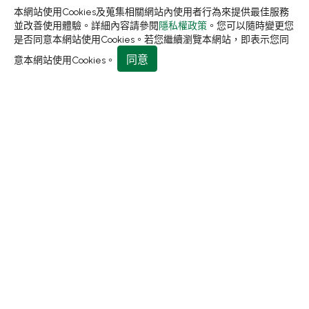
本網站使用Cookies及蒐集相關網站內使用者行為來提供最佳服務
永續發展
並改善使用體驗。詳細內容請參閱
隱私權政策
。您可以隨時變更您
是否同意本網站使用Cookies。若您繼續瀏覽本網站，即表示您同
新聞中心
同意
意本網站使用Cookies。
關於集泉
聯絡我們
413 台中市霧峰區民生路198巷31號
+886-4-2331-8822
+886-4-2331-9922
sales@living1991.com.tw
© 2026 集泉塑膠工業股份有限公司.
隱私權政策
使用條款
Designed by
GTMC
Taiwan Products
B2BManufactures