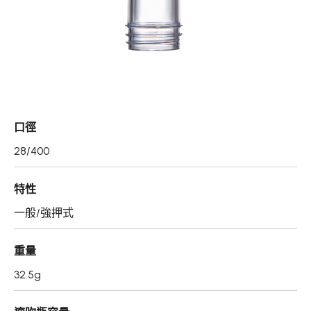
真空瓶/乳霜罐/肥皂盒
噴霧頭/隨身瓶/滾珠瓶
壓頭
PCR PET瓶胚
口徑
專利技術品牌
28/400
再生塑膠產品
特性
OEM/ODM服務
一般/強押式
應用領域
重量
永續發展
32.5g
新聞中心