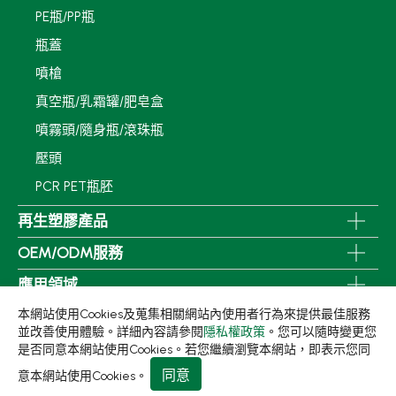
PE瓶/PP瓶
瓶蓋
噴槍
真空瓶/乳霜罐/肥皂盒
噴霧頭/隨身瓶/滾珠瓶
壓頭
PCR PET瓶胚
再生塑膠產品
OEM/ODM服務
應用領域
本網站使用Cookies及蒐集相關網站內使用者行為來提供最佳服務
永續發展
並改善使用體驗。詳細內容請參閱
隱私權政策
。您可以隨時變更您
新聞中心
是否同意本網站使用Cookies。若您繼續瀏覽本網站，即表示您同
同意
意本網站使用Cookies。
關於集泉