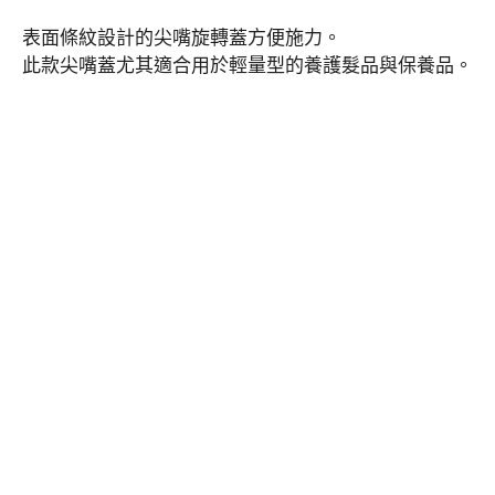
表面條紋設計的
尖嘴
旋轉蓋方便施力。
應用領域
此款
尖嘴
蓋尤其適合用於輕量型的養護髮品與保養品。
永續發展
新聞中心
關於集泉
聯絡我們
繁體中文