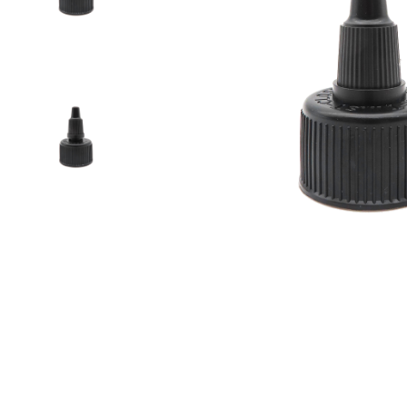
噴槍
真空瓶/乳霜罐/肥皂盒
噴霧頭/隨身瓶/滾珠瓶
壓頭
PCR PET瓶胚
專利技術品牌
再生塑膠產品
OEM/ODM服務