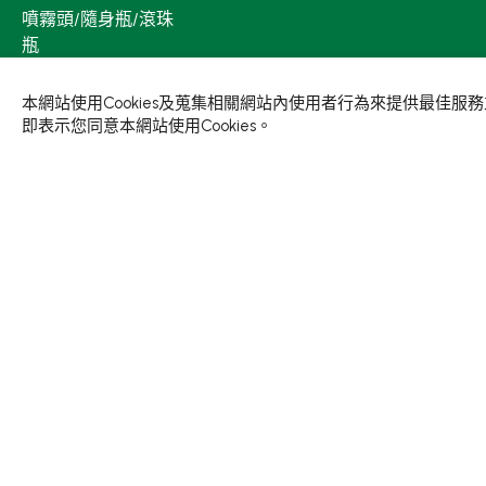
噴霧頭/隨身瓶/滾珠
瓶
壓頭
本網站使用Cookies及蒐集相關網站內使用者行為來提供最佳
PCR PET瓶胚
即表示您同意本網站使用Cookies。
新聞中心
關於集泉
展覽活動
里程碑
媒體露出
公司簡介
新知分享
公司架構
現貨促銷
© 2026 集泉塑膠工業股份有限公司.
隱私權政策
使用條款