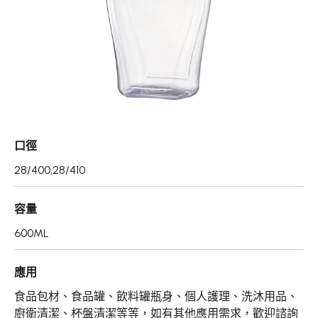
真空瓶/乳霜罐/肥皂盒
噴霧頭/隨身瓶/滾珠瓶
壓頭
PCR PET瓶胚
專利技術品牌
口徑
再生塑膠產品
28/400,28/410
OEM/ODM服務
容量
應用領域
600ML
永續發展
應用
新聞中心
食品包材、食品罐、飲料罐瓶身、個人護理、洗沐用品、
廚衛清潔、杯盤清潔等等，如有其他應用需求，歡迎諮詢