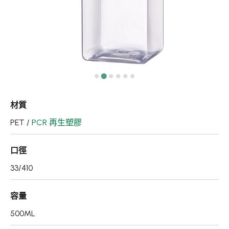
真空瓶/乳霜罐/肥皂盒
噴霧頭/隨身瓶/滾珠瓶
壓頭
PCR PET瓶胚
專利技術品牌
材質
再生塑膠產品
PET /
PCR 再生塑膠
OEM/ODM服務
口徑
應用領域
33/410
永續發展
容量
新聞中心
500ML