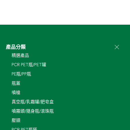
產品分類
精選產品
PCR PET瓶/PET罐
PE瓶/PP瓶
瓶蓋
噴槍
真空瓶/乳霜罐/肥皂盒
噴霧頭/隨身瓶/滾珠瓶
壓頭
PCR PET瓶胚