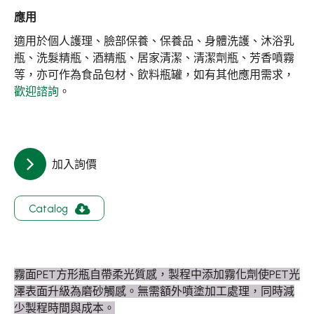
關於集泉
應用
聯絡我們
適用於個人護理、臉部保養、保養品、身體洗護、沐浴乳
瓶、洗髮精瓶、酒精瓶、居家清潔、清潔劑瓶、芳香噴霧
等，亦可作為食品包材、飲料瓶罐，如有其他應用需求，
繁體中文
English
日文
歡迎諮詢
。
加入詢價
Catalog
霧面PET方形瓶自帶柔光質感，製程中添加霧化劑使PET光
澤表面升級為磨砂觸感。無需額外噴塗加工處理，同時減
少製程時間與成本。