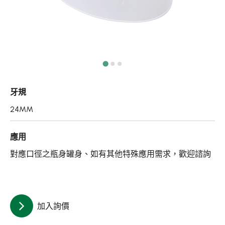
真空瓶/乳霜罐/肥皂盒
噴霧頭/隨身瓶/滾珠瓶
壓頭
PCR PET瓶胚
牙規
專利技術品牌
24MM
再生塑膠產品
應用
OEM/ODM服務
對應口徑之瓶身罐身、如有其他特殊應用需求，歡迎諮詢
應用領域
永續發展
加入詢價
新聞中心