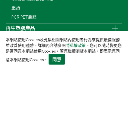
壓頭
PCR PET瓶胚
再生塑膠產品
OEM/ODM服務
本網站使用Cookies及蒐集相關網站內使用者行為來提供最佳服務
並改善使用體驗。詳細內容請參閱
隱私權政策
。您可以隨時變更您
應用領域
是否同意本網站使用Cookies。若您繼續瀏覽本網站，即表示您同
永續發展
同意
意本網站使用Cookies。
新聞中心
關於集泉
聯絡我們
413 台中市霧峰區民生路198巷31號
+886-4-2331-8822
+886-4-2331-9922