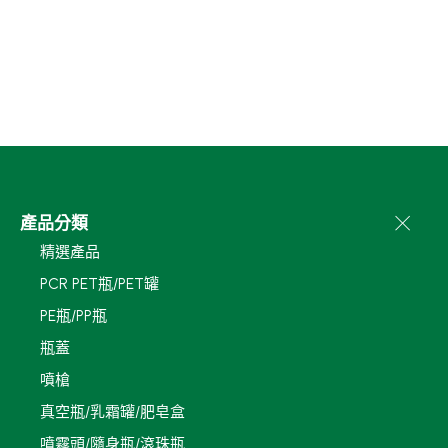
產品分類
精選產品
PCR PET瓶/PET罐
PE瓶/PP瓶
瓶蓋
噴槍
真空瓶/乳霜罐/肥皂盒
噴霧頭/隨身瓶/滾珠瓶