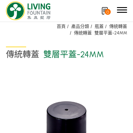
0
首頁
產品分類
瓶蓋
傳統轉蓋
傳統轉蓋
雙層平蓋-24MM
搜尋
傳統轉蓋
雙層平蓋-24MM
產品分類
精選產品
PCR PET瓶/PET罐
PE瓶/PP瓶
瓶蓋
噴槍