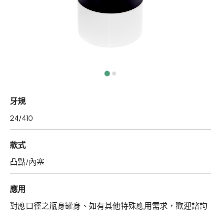
真空瓶/乳霜罐/肥皂盒
噴霧頭/隨身瓶/滾珠瓶
壓頭
PCR PET瓶胚
專利技術品牌
牙規
再生塑膠產品
24/410
OEM/ODM服務
款式
應用領域
凸點/內塞
永續發展
應用
新聞中心
對應口徑之瓶身罐身、如有其他特殊應用需求，歡迎諮詢