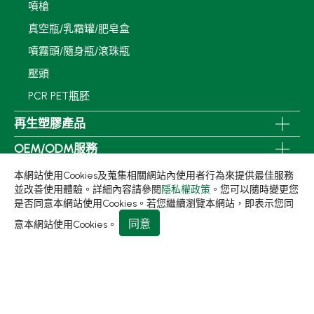
噴槍
真空瓶/乳霜罐/肥皂盒
噴霧頭/隨身瓶/滾珠瓶
壓頭
PCR PET瓶胚
再生塑膠產品
OEM/ODM服務
應用領域
本網站使用Cookies及蒐集相關網站內使用者行為來提供最佳服務
並改善使用體驗。詳細內容請參閱
隱私權政策
。您可以隨時變更您
永續發展
是否同意本網站使用Cookies。若您繼續瀏覽本網站，即表示您同
同意
新聞中心
意本網站使用Cookies。
關於集泉
聯絡我們
413 台中市霧峰區民生路198巷31號