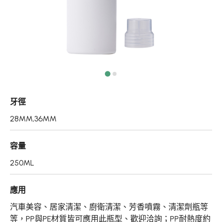
真空瓶/乳霜罐/肥皂盒
噴霧頭/隨身瓶/滾珠瓶
壓頭
PCR PET瓶胚
專利技術品牌
牙徑
再生塑膠產品
28MM,36MM
OEM/ODM服務
容量
應用領域
250ML
永續發展
應用
新聞中心
汽車美容、居家清潔、廚衛清潔、芳香噴霧、清潔劑瓶等
等，PP與PE材質皆可應用此瓶型、歡迎洽詢；PP耐熱度約