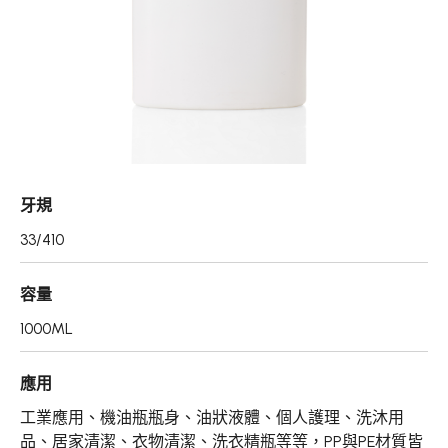
真空瓶/乳霜罐/肥皂盒
噴霧頭/隨身瓶/滾珠瓶
壓頭
PCR PET瓶胚
專利技術品牌
牙規
再生塑膠產品
33/410
OEM/ODM服務
容量
應用領域
1000ML
永續發展
應用
新聞中心
工業應用、機油瓶瓶身、油狀液體、個人護理、洗沐用
品、居家清潔、衣物清潔、洗衣精瓶等等，PP與PE材質皆