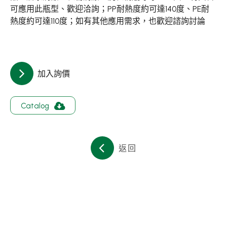
關於集泉
可應用此瓶型、歡迎洽詢；PP耐熱度約可達140度、PE耐
熱度約可達110度；如有其他應用需求，也歡迎諮詢討論
聯絡我們
繁體中文
English
日文
加入詢價
Catalog
返回