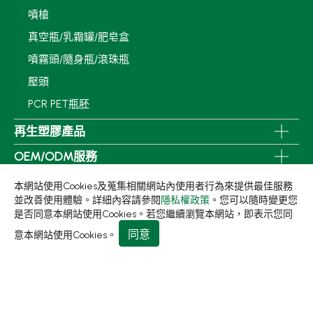
噴槍
真空瓶/乳霜罐/肥皂盒
噴霧頭/隨身瓶/滾珠瓶
壓頭
PCR PET瓶胚
再生塑膠產品
OEM/ODM服務
應用領域
本網站使用Cookies及蒐集相關網站內使用者行為來提供最佳服務
並改善使用體驗。詳細內容請參閱
隱私權政策
。您可以隨時變更您
永續發展
是否同意本網站使用Cookies。若您繼續瀏覽本網站，即表示您同
新聞中心
同意
意本網站使用Cookies。
關於集泉
聯絡我們