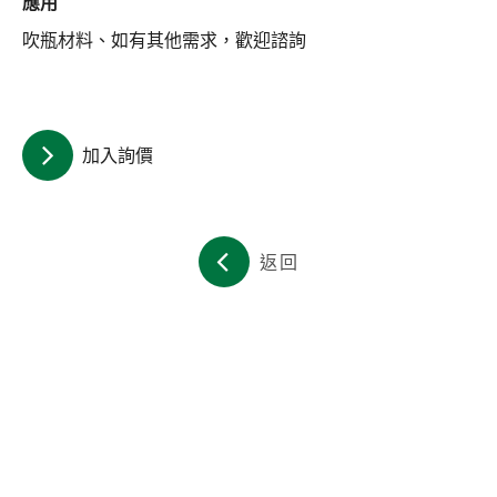
應用
關於集泉
吹瓶材料、如有其他需求，歡迎諮詢
聯絡我們
繁體中文
English
日文
加入詢價
返回