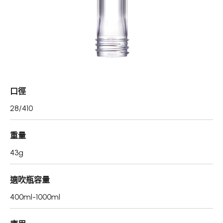
真空瓶/乳霜罐/肥皂盒
噴霧頭/隨身瓶/滾珠瓶
壓頭
PCR PET瓶胚
口徑
專利技術品牌
28/410
再生塑膠產品
重量
OEM/ODM服務
43g
應用領域
適吹瓶容量
永續發展
400ml-1000ml
新聞中心