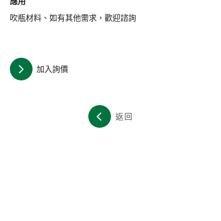
應用
關於集泉
吹瓶材料、如有其他需求，歡迎諮詢
聯絡我們
繁體中文
English
日文
加入詢價
返回