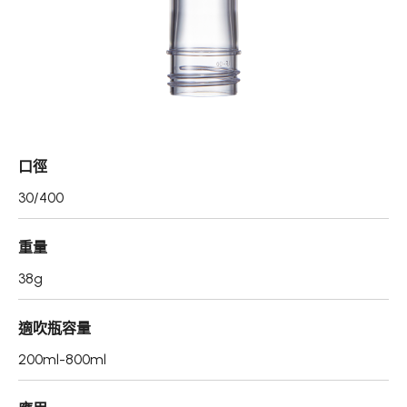
真空瓶/乳霜罐/肥皂盒
噴霧頭/隨身瓶/滾珠瓶
壓頭
PCR PET瓶胚
口徑
專利技術品牌
30/400
再生塑膠產品
重量
OEM/ODM服務
38g
應用領域
適吹瓶容量
永續發展
200ml-800ml
新聞中心