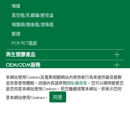
噴槍
真空瓶/乳霜罐/肥皂盒
噴霧頭/隨身瓶/滾珠瓶
壓頭
PCR PET瓶胚
再生塑膠產品
OEM/ODM服務
應用領域
本網站使用Cookies及蒐集相關網站內使用者行為來提供最佳服務
並改善使用體驗。詳細內容請參閱
隱私權政策
。您可以隨時變更您
永續發展
是否同意本網站使用Cookies。若您繼續瀏覽本網站，即表示您同
新聞中心
同意
意本網站使用Cookies。
關於集泉
聯絡我們