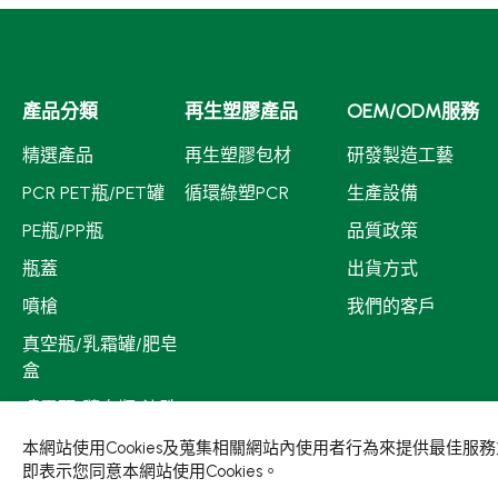
產品分類
再生塑膠產品
OEM/ODM服務
精選產品
再生塑膠包材
研發製造工藝
PCR PET瓶/PET罐
循環綠塑PCR
生產設備
PE瓶/PP瓶
品質政策
瓶蓋
出貨方式
噴槍
我們的客戶
真空瓶/乳霜罐/肥皂
盒
噴霧頭/隨身瓶/滾珠
瓶
本網站使用Cookies及蒐集相關網站內使用者行為來提供最佳
即表示您同意本網站使用Cookies。
壓頭