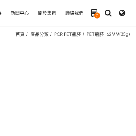
展
新聞中心
關於集泉
聯絡我們
0
首頁
產品分類
PCR PET瓶胚
PET瓶胚
62MM(35g)
搜尋