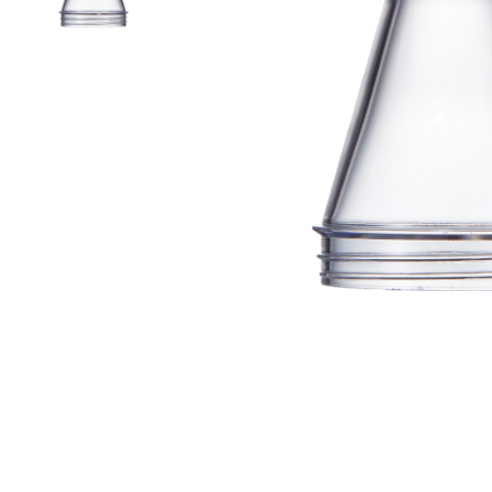
噴槍
真空瓶/乳霜罐/肥皂盒
噴霧頭/隨身瓶/滾珠瓶
壓頭
PCR PET瓶胚
專利技術品牌
再生塑膠產品
OEM/ODM服務