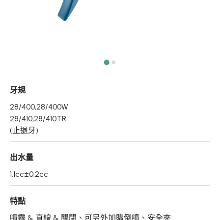
真空瓶/乳霜罐/肥皂盒
噴霧頭/隨身瓶/滾珠瓶
壓頭
PCR PET瓶胚
牙規
專利技術品牌
28/400,28/400W
再生塑膠產品
28/410,28/410TR
(止退牙)
OEM/ODM服務
出水量
應用領域
1.1cc±0.2cc
永續發展
特點
新聞中心
噴霧 & 直線 & 關閉、可另外加購倒噴、安全夾