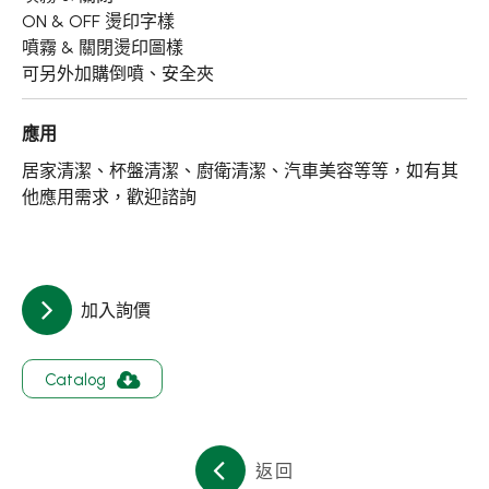
關於集泉
ON & OFF 燙印字樣
噴霧 & 關閉燙印圖樣
聯絡我們
可另外加購倒噴、安全夾
應用
繁體中文
English
日文
居家清潔、杯盤清潔、廚衛清潔、汽車美容等等，如有其
他應用需求，歡迎諮詢
加入詢價
Catalog
返回