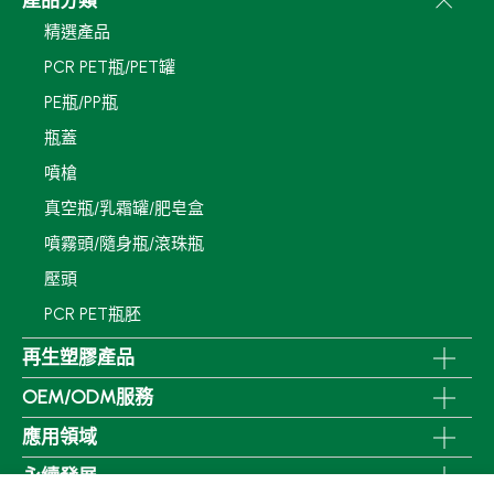
產品分類
精選產品
PCR PET瓶/PET罐
PE瓶/PP瓶
瓶蓋
噴槍
真空瓶/乳霜罐/肥皂盒
噴霧頭/隨身瓶/滾珠瓶
壓頭
PCR PET瓶胚
再生塑膠產品
OEM/ODM服務
應用領域
永續發展