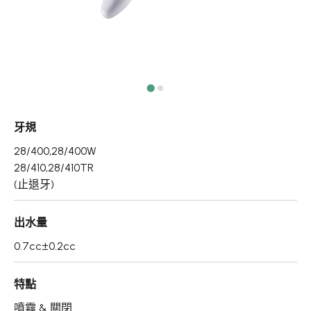
真空瓶/乳霜罐/肥皂盒
噴霧頭/隨身瓶/滾珠瓶
壓頭
PCR PET瓶胚
牙規
專利技術品牌
28/400,28/400W
再生塑膠產品
28/410,28/410TR
(止退牙)
OEM/ODM服務
出水量
應用領域
0.7cc±0.2cc
永續發展
特點
新聞中心
噴霧 & 關閉