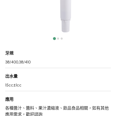
真空瓶/乳霜罐/肥皂盒
噴霧頭/隨身瓶/滾珠瓶
壓頭
PCR PET瓶胚
專利技術品牌
牙規
再生塑膠產品
38/400,38/410
OEM/ODM服務
出水量
應用領域
15cc±1cc
永續發展
應用
新聞中心
各種醬汁、醬料、果汁濃縮液、飲品食品相關，如有其他
應用需求，歡迎諮詢