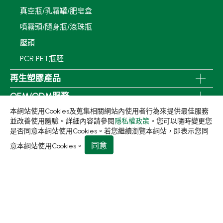
真空瓶/乳霜罐/肥皂盒
噴霧頭/隨身瓶/滾珠瓶
壓頭
PCR PET瓶胚
再生塑膠產品
OEM/ODM服務
本網站使用Cookies及蒐集相關網站內使用者行為來提供最佳服務
應用領域
並改善使用體驗。詳細內容請參閱
隱私權政策
。您可以隨時變更您
是否同意本網站使用Cookies。若您繼續瀏覽本網站，即表示您同
永續發展
同意
意本網站使用Cookies。
新聞中心
關於集泉
聯絡我們
413 台中市霧峰區民生路198巷31號