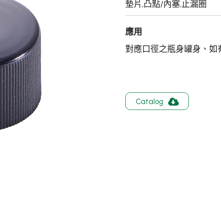
墊片,凸點/內塞,止漏圈
應用
對應口徑之瓶身罐身、如
Catalog