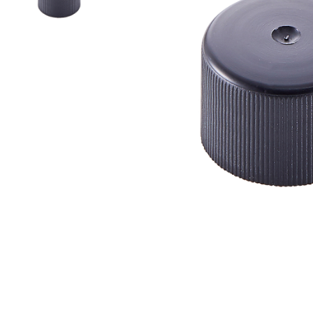
噴槍
真空瓶/乳霜罐/肥皂盒
噴霧頭/隨身瓶/滾珠瓶
壓頭
PCR PET瓶胚
專利技術品牌
再生塑膠產品
OEM/ODM服務