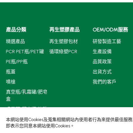
產品分類
再生塑膠產品
OEM/ODM服務
精選產品
再生塑膠包材
研發製造工藝
PCR PET瓶/PET罐
循環綠塑PCR
生產設備
PE瓶/PP瓶
品質政策
瓶蓋
出貨方式
噴槍
我們的客戶
真空瓶/乳霜罐/肥皂
盒
噴霧頭/隨身瓶/滾珠
瓶
本網站使用Cookies及蒐集相關網站內使用者行為來提供最佳
即表示您同意本網站使用Cookies。
壓頭