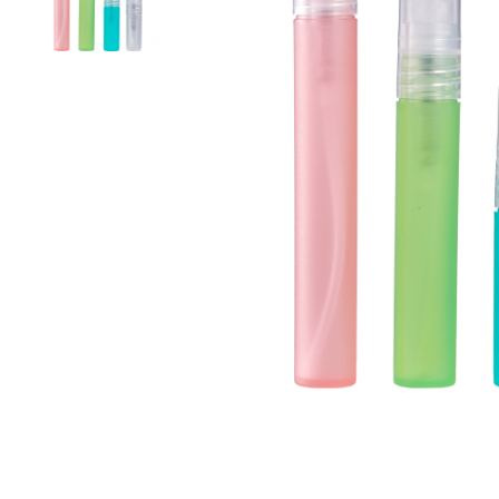
噴槍
真空瓶/乳霜罐/肥皂盒
噴霧頭/隨身瓶/滾珠瓶
壓頭
PCR PET瓶胚
專利技術品牌
再生塑膠產品
OEM/ODM服務