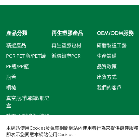
產品分類
再生塑膠產品
OEM/ODM服務
精選產品
再生塑膠包材
研發製造工藝
PCR PET瓶/PET罐
循環綠塑PCR
生產設備
PE瓶/PP瓶
品質政策
瓶蓋
出貨方式
噴槍
我們的客戶
真空瓶/乳霜罐/肥皂
盒
噴霧頭/隨身瓶/滾珠
瓶
本網站使用Cookies及蒐集相關網站內使用者行為來提供最佳
壓頭
即表示您同意本網站使用Cookies。