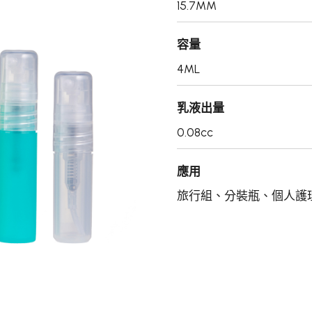
15.7MM
容量
4ML
乳液出量
0.08cc
應用
旅行組、分裝瓶、個人護