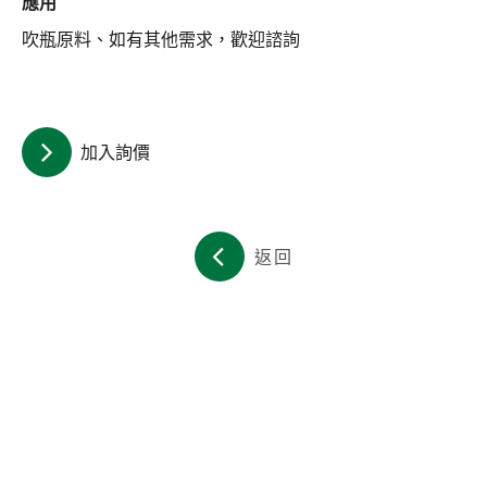
應用
關於集泉
吹瓶原料、如有其他需求，歡迎諮詢
聯絡我們
繁體中文
English
日文
加入詢價
返回