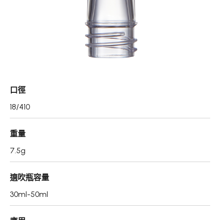
真空瓶/乳霜罐/肥皂盒
噴霧頭/隨身瓶/滾珠瓶
壓頭
PCR PET瓶胚
口徑
專利技術品牌
18/410
再生塑膠產品
重量
OEM/ODM服務
7.5g
應用領域
適吹瓶容量
永續發展
30ml-50ml
新聞中心