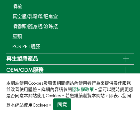
噴槍
真空瓶/乳霜罐/肥皂盒
噴霧頭/隨身瓶/滾珠瓶
壓頭
PCR PET瓶胚
再生塑膠產品
OEM/ODM服務
應用領域
本網站使用Cookies及蒐集相關網站內使用者行為來提供最佳服務
並改善使用體驗。詳細內容請參閱
隱私權政策
。您可以隨時變更您
永續發展
是否同意本網站使用Cookies。若您繼續瀏覽本網站，即表示您同
新聞中心
同意
意本網站使用Cookies。
關於集泉
聯絡我們