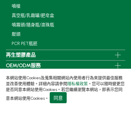
噴槍
真空瓶/乳霜罐/肥皂盒
噴霧頭/隨身瓶/滾珠瓶
壓頭
PCR PET瓶胚
再生塑膠產品
OEM/ODM服務
應用領域
本網站使用Cookies及蒐集相關網站內使用者行為來提供最佳服務
並改善使用體驗。詳細內容請參閱
隱私權政策
。您可以隨時變更您
永續發展
是否同意本網站使用Cookies。若您繼續瀏覽本網站，即表示您同
新聞中心
同意
意本網站使用Cookies。
關於集泉
聯絡我們