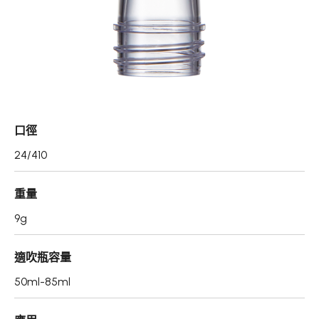
真空瓶/乳霜罐/肥皂盒
噴霧頭/隨身瓶/滾珠瓶
壓頭
PCR PET瓶胚
口徑
專利技術品牌
24/410
再生塑膠產品
重量
OEM/ODM服務
9g
應用領域
適吹瓶容量
永續發展
50ml-85ml
新聞中心