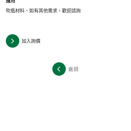
應用
關於集泉
吹瓶材料、如有其他需求，歡迎諮詢
聯絡我們
繁體中文
English
日文
加入詢價
返回