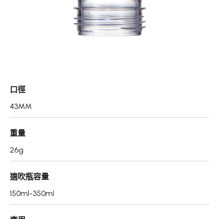
真空瓶/乳霜罐/肥皂盒
噴霧頭/隨身瓶/滾珠瓶
壓頭
PCR PET瓶胚
口徑
專利技術品牌
43MM
再生塑膠產品
重量
OEM/ODM服務
26g
應用領域
適吹瓶容量
永續發展
150ml-350ml
新聞中心