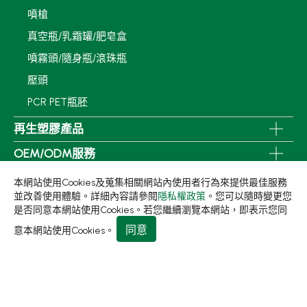
噴槍
真空瓶/乳霜罐/肥皂盒
噴霧頭/隨身瓶/滾珠瓶
壓頭
PCR PET瓶胚
再生塑膠產品
OEM/ODM服務
應用領域
本網站使用Cookies及蒐集相關網站內使用者行為來提供最佳服務
並改善使用體驗。詳細內容請參閱
隱私權政策
。您可以隨時變更您
永續發展
是否同意本網站使用Cookies。若您繼續瀏覽本網站，即表示您同
新聞中心
同意
意本網站使用Cookies。
關於集泉
聯絡我們