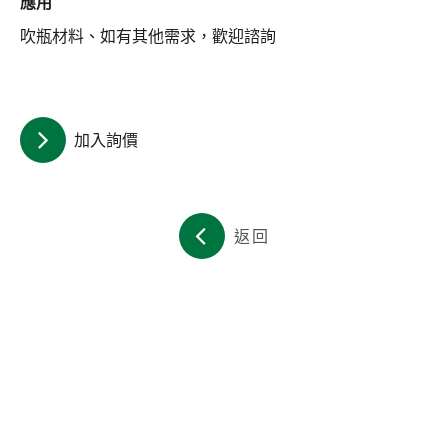
應用
關於集泉
吹瓶材料、如有其他需求，歡迎諮詢
聯絡我們
繁體中文
English
日文
加入詢價
返回