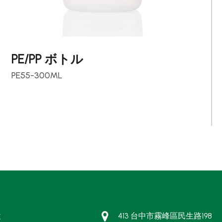
PE/PP ボトル
PE55-300ML
途
413 台中市霧峰區民生路198