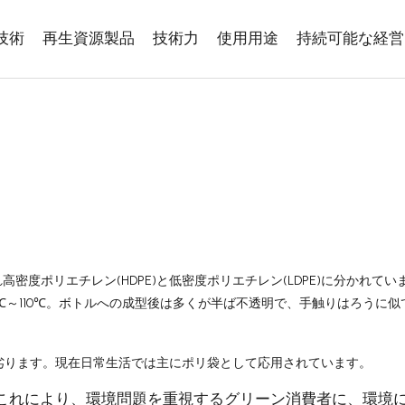
技術
再生資源製品
技術力
使用用途
持続可能な経営
(HDPE)
(LDPE)
れ高密度ポリエチレン
と低密度ポリエチレン
に分かれてい
110
℃
～
℃
。ボトルへの成型後は多くが半ば不透明で、手触りはろうに似
劣ります。現在日常生活では主にポリ袋として応用されています。
。これにより、環境問題を重視するグリーン消費者に、環境