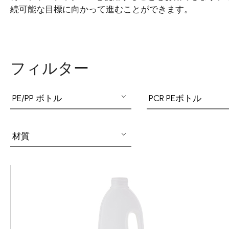
続可能な目標に向かって進むことができます。
スプレーノズル
エアレスボトル/クリーム容器/ソープボックス
フィルター
ミストスプレー、ミニボトル、ロールオンボトル
PE/PP ボトル
PCR PEボトル
ポンプヘッド
材質
PCR PETプリフォーム
特許技術
再生資源製品
技術力