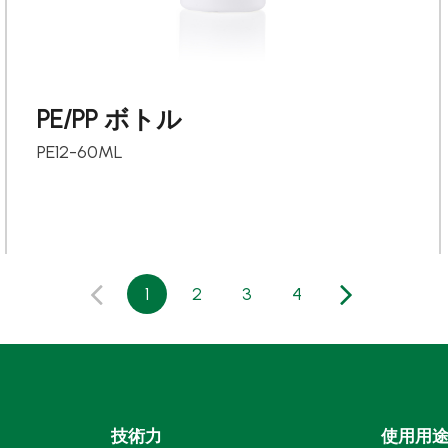
PE/PP ボトル
PE12-60ML
1
2
3
4
技術力
使用用