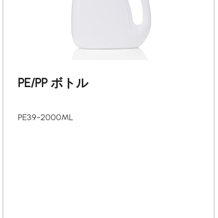
PE/PP ボトル
PE39-2000ML
English