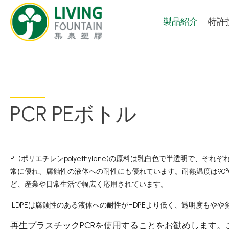
製品紹介
特許
PCR PEボトル
製品紹介
厳選商品
PE(
polyethylene)
ポリエチレン
の原料は乳白色で半透明で、それぞ
PCR PET ボトル
90
常に優れ、腐蝕性の液体への耐性にも優れています。耐熱温度は
ど、産業や日常生活で幅広く応用されています。
PE/PP ボトル
LDPE
HDPE
は腐蝕性のある液体への耐性が
より低く、透明度もやや
再生プラスチックPCRを使用することをお勧めします
キャップ