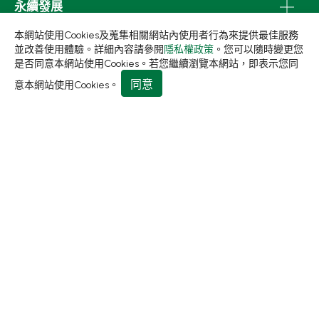
永續發展
新聞中心
本網站使用Cookies及蒐集相關網站內使用者行為來提供最佳服務
並改善使用體驗。詳細內容請參閱
隱私權政策
。您可以隨時變更您
關於集泉
是否同意本網站使用Cookies。若您繼續瀏覽本網站，即表示您同
聯絡我們
同意
意本網站使用Cookies。
413 台中市霧峰區民生路198巷31號
+886-4-2331-8822
+886-4-2331-9922
sales@living1991.com.tw
© 2026 集泉塑膠工業股份有限公司.
隱私權政策
使用條款
Designed by
GTMC
Taiwan Products
B2BManufactures
Market Prospects