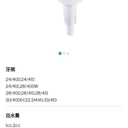
真空瓶/乳霜罐/肥皂盒
噴霧頭/隨身瓶/滾珠瓶
壓頭
PCR PET瓶胚
專利技術品牌
再生塑膠產品
牙規
OEM/ODM服務
24/400,24/410
24/415,28/400W
應用領域
28/400,28/410,28/415
30/400(H:22.2MM),33/410
永續發展
出水量
新聞中心
1cc,2cc