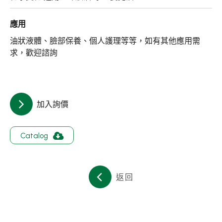
關於集泉
應用
聯絡我們
油狀液體、臉部保養、個人護理等等，如有其他應用需
求，歡迎諮詢
繁體中文
English
日文
加入詢價
Catalog
返回