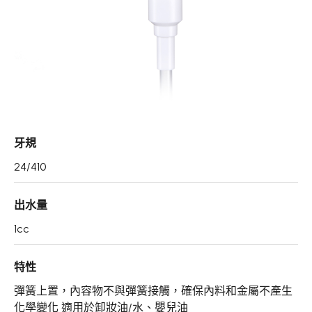
真空瓶/乳霜罐/肥皂盒
噴霧頭/隨身瓶/滾珠瓶
壓頭
PCR PET瓶胚
專利技術品牌
牙規
再生塑膠產品
24/410
OEM/ODM服務
出水量
應用領域
1cc
永續發展
特性
新聞中心
彈簧上置，內容物不與彈簧接觸，確保內料和金屬不產生
化學變化 適用於卸妝油/水、嬰兒油