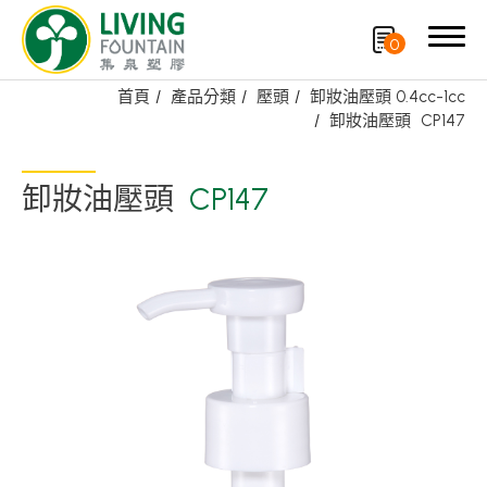
0
首頁
產品分類
壓頭
卸妝油壓頭 0.4cc-1cc
卸妝油壓頭
CP147
搜尋
卸妝油壓頭
CP147
產品分類
精選產品
PCR PET瓶/PET罐
PE瓶/PP瓶
瓶蓋
噴槍